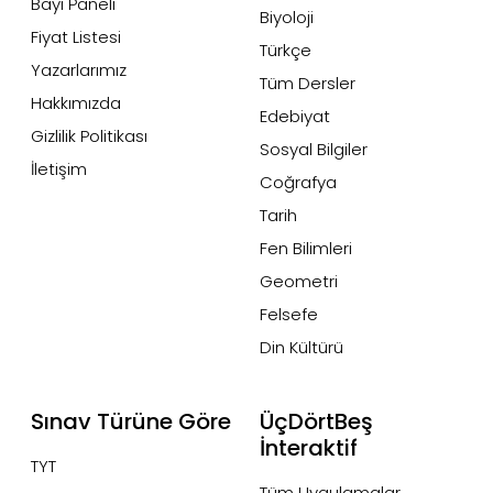
Bayi Paneli
Biyoloji
Fiyat Listesi
Türkçe
Yazarlarımız
Tüm Dersler
Hakkımızda
Edebiyat
Gizlilik Politikası
Sosyal Bilgiler
İletişim
Coğrafya
Tarih
Fen Bilimleri
Geometri
Felsefe
Din Kültürü
Sınav Türüne Göre
ÜçDörtBeş
İnteraktif
TYT
Tüm Uygulamalar