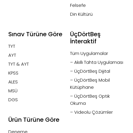
Felsefe
Din Kültürü
Sınav Türüne Göre
ÜçDörtBeş
İnteraktif
TYT
Tüm Uygulamalar
AYT
– Akıllı Tahta Uygulaması
TYT & AYT
– ÜçDörtBeş Dijital
KPSS
– ÜçDörtBeş Mobil
ALES
Kütüphane
MSÜ
– ÜçDörtBeş Optik
DGS
Okuma
– Videolu Çözümler
Ürün Türüne Göre
Deneme