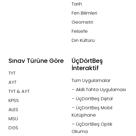
Tarih
Fen Bilimleri
Geometri
Felsefe
Din Kültürü
Sınav Türüne Göre
ÜçDörtBeş
İnteraktif
TYT
Tüm Uygulamalar
AYT
– Akıllı Tahta Uygulaması
TYT & AYT
– ÜçDörtBeş Dijital
KPSS
– ÜçDörtBeş Mobil
ALES
Kütüphane
MSÜ
– ÜçDörtBeş Optik
DGS
Okuma