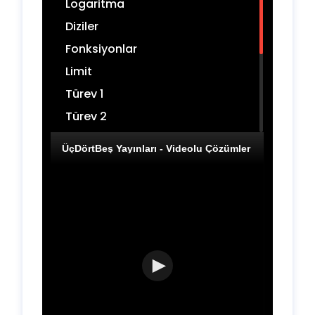
Logaritma
Diziler
Fonksiyonlar
Limit
Türev 1
Türev 2
İntegral 1
İntegral 2
Sayma Olasılık
Mantık
Modüler Aritmetik