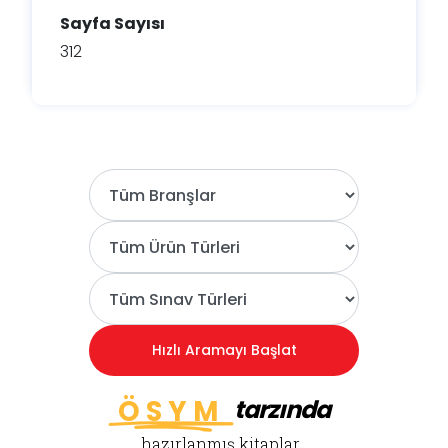
Sayfa Sayısı
312
ÖSYM
tarzında
hazırlanmış kitaplar...