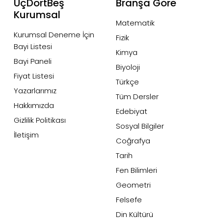
ÜçDörtBeş
Branşa Göre
Kurumsal
Matematik
Kurumsal Deneme İçin
Fizik
Bayi Listesi
Kimya
Bayi Paneli
Biyoloji
Fiyat Listesi
Türkçe
Yazarlarımız
Tüm Dersler
Hakkımızda
Edebiyat
Gizlilik Politikası
Sosyal Bilgiler
İletişim
Coğrafya
Tarih
Fen Bilimleri
Geometri
Felsefe
Din Kültürü