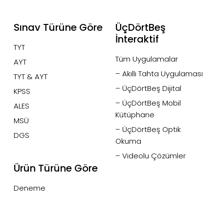
Sınav Türüne Göre
ÜçDörtBeş
İnteraktif
TYT
Tüm Uygulamalar
AYT
– Akıllı Tahta Uygulaması
TYT & AYT
– ÜçDörtBeş Dijital
KPSS
– ÜçDörtBeş Mobil
ALES
Kütüphane
MSÜ
– ÜçDörtBeş Optik
DGS
Okuma
– Videolu Çözümler
Ürün Türüne Göre
Deneme
Paragraf
Soru Bankası