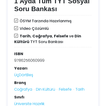
1 Ayda Tüm TYT Sosyal
Soru Bankası
ÖSYM Tarzında Hazırlanmış
Video Çözümlü
Tarih
,
Coğrafya
,
Felsefe
ve
Din
Kültürü
TYT Soru Bankası
ISBN
9786256060999
Yazarı
ÜçDörtBeş
Branş
Coğrafya
Din Kültürü
Felsefe
Tarih
Sınıfı
Üniversite Hazırlık