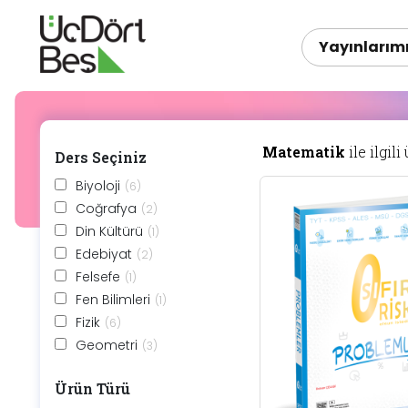
Yayınlarım
Matematik
ile ilgili
Ders Seçiniz
Biyoloji
(6)
Coğrafya
(2)
Din Kültürü
(1)
Edebiyat
(2)
Felsefe
(1)
Fen Bilimleri
(1)
Fizik
(6)
Geometri
(3)
Kimya
(6)
Ürün Türü
Matematik
(6)