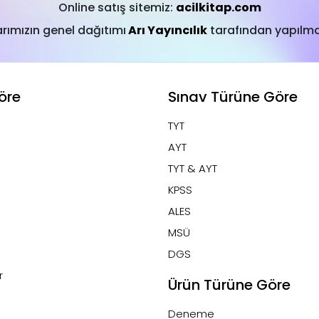
Online satış sitemiz:
acilkitap.com
arımızın genel dağıtımı
Arı Yayıncılık
tarafından yapılma
öre
Sınav Türüne Göre
TYT
AYT
TYT & AYT
KPSS
ALES
MSÜ
DGS
r
Ürün Türüne Göre
Deneme