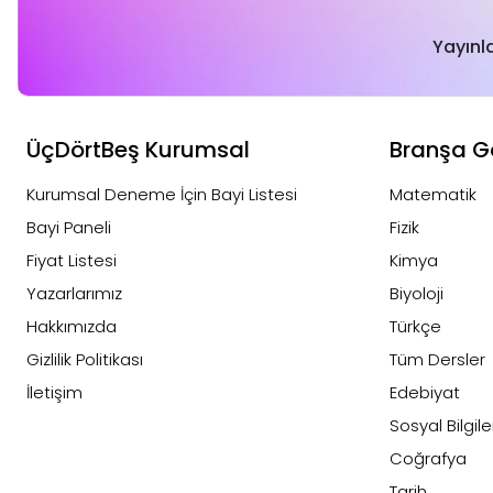
Yayınl
ÜçDörtBeş Kurumsal
Branşa G
Kurumsal Deneme İçin Bayi Listesi
Matematik
Bayi Paneli
Fizik
Fiyat Listesi
Kimya
Yazarlarımız
Biyoloji
Hakkımızda
Türkçe
Gizlilik Politikası
Tüm Dersler
İletişim
Edebiyat
Sosyal Bilgile
Coğrafya
Tarih