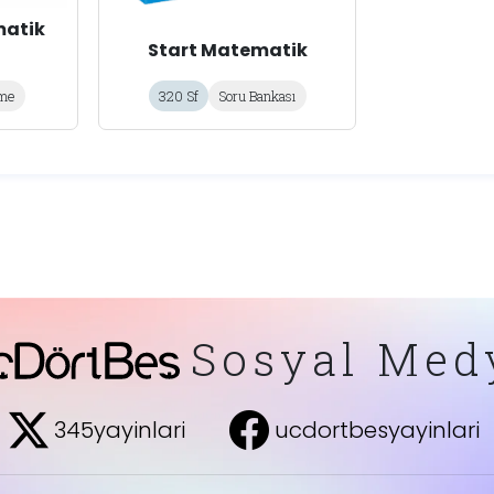
matik
Start Matematik
me
320 Sf
Soru Bankası
Sosyal Med
345yayinlari
ucdortbesyayinlari