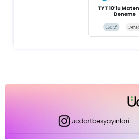
TYT 10’lu Mate
Deneme
160 Sf
Dene
ucdortbesyayinlari