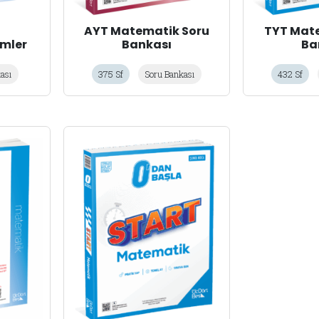
AYT Matematik Soru
TYT Mat
emler
Bankası
Ba
ası
375 Sf
Soru Bankası
432 Sf