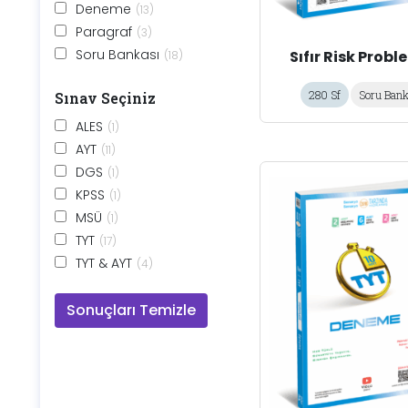
Sosyal Bilgiler
(1)
Deneme
(13)
Tarih
(1)
Paragraf
(3)
Tüm Dersler
(1)
Soru Bankası
Sıfır Risk Probl
(18)
Türkçe
(6)
280 Sf
Soru Bank
Sınav Seçiniz
ALES
(1)
AYT
(11)
DGS
(1)
KPSS
(1)
MSÜ
(1)
TYT
(17)
TYT & AYT
(4)