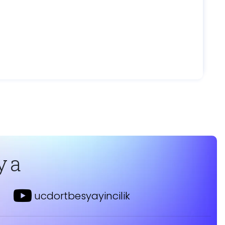
ya
ucdortbesyayincilik