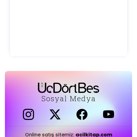
Sosyal Medya
Online satış sitemiz:
acilkitap.com