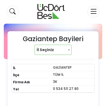
Gaziantep Bayileri
İl Seçiniz
GAZIANTEP
TÜM İL
3K
0 534 511 27 80