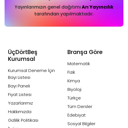
Yayınlarımızın genel dağıtımı
Arı Yayıncılık
tarafından yapılmaktadır.
ÜçDörtBeş
Branşa Göre
Kurumsal
Matematik
Kurumsal Deneme İçin
Fizik
Bayi Listesi
Kimya
Bayi Paneli
Biyoloji
Fiyat Listesi
Türkçe
Yazarlarımız
Tüm Dersler
Hakkımızda
Edebiyat
Gizlilik Politikası
Sosyal Bilgiler