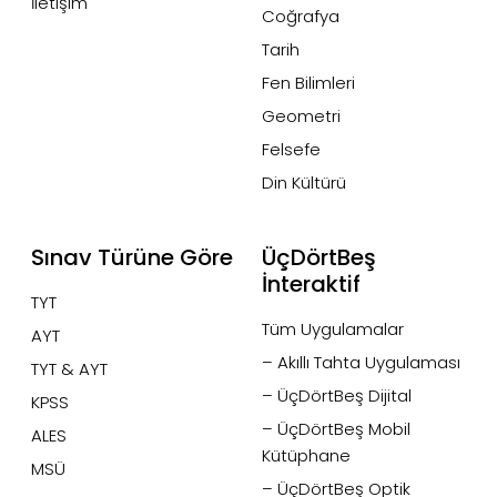
İletişim
Coğrafya
Tarih
Fen Bilimleri
Geometri
Felsefe
Din Kültürü
Sınav Türüne Göre
ÜçDörtBeş
İnteraktif
TYT
Tüm Uygulamalar
AYT
– Akıllı Tahta Uygulaması
TYT & AYT
– ÜçDörtBeş Dijital
KPSS
– ÜçDörtBeş Mobil
ALES
Kütüphane
MSÜ
– ÜçDörtBeş Optik