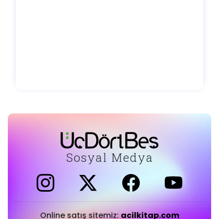
Sosyal Medya
Online satış sitemiz:
acilkitap.com