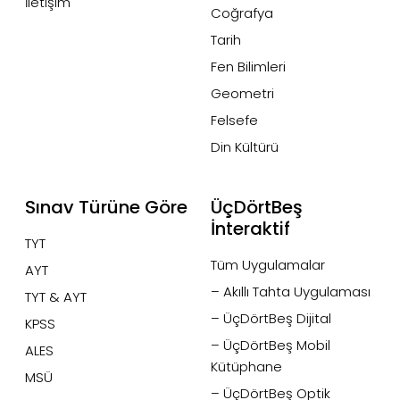
İletişim
Coğrafya
Tarih
Fen Bilimleri
Geometri
Felsefe
Din Kültürü
Sınav Türüne Göre
ÜçDörtBeş
İnteraktif
TYT
Tüm Uygulamalar
AYT
– Akıllı Tahta Uygulaması
TYT & AYT
– ÜçDörtBeş Dijital
KPSS
– ÜçDörtBeş Mobil
ALES
Kütüphane
MSÜ
– ÜçDörtBeş Optik