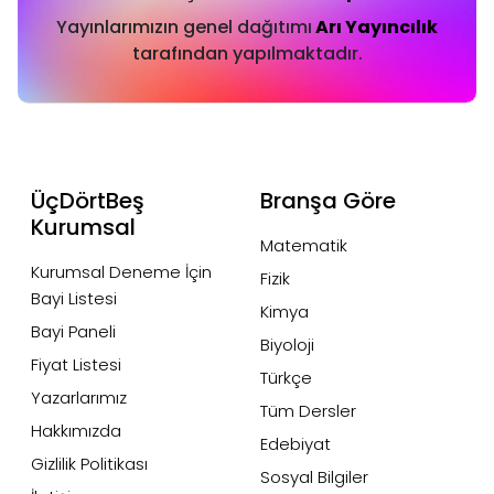
Yayınlarımızın genel dağıtımı
Arı Yayıncılık
tarafından yapılmaktadır.
ÜçDörtBeş
Branşa Göre
Kurumsal
Matematik
Kurumsal Deneme İçin
Fizik
Bayi Listesi
Kimya
Bayi Paneli
Biyoloji
Fiyat Listesi
Türkçe
Yazarlarımız
Tüm Dersler
Hakkımızda
Edebiyat
Gizlilik Politikası
Sosyal Bilgiler