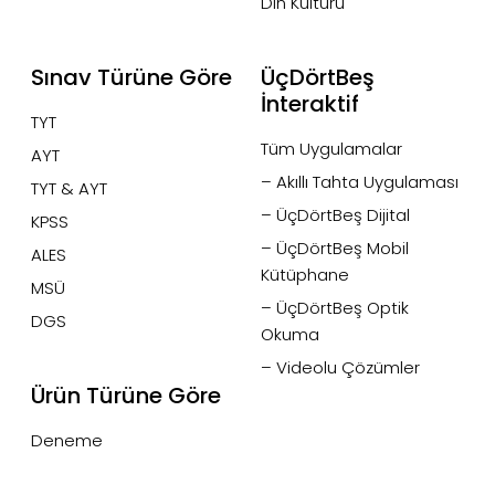
Din Kültürü
Sınav Türüne Göre
ÜçDörtBeş
İnteraktif
TYT
Tüm Uygulamalar
AYT
– Akıllı Tahta Uygulaması
TYT & AYT
– ÜçDörtBeş Dijital
KPSS
– ÜçDörtBeş Mobil
ALES
Kütüphane
MSÜ
– ÜçDörtBeş Optik
DGS
Okuma
– Videolu Çözümler
Ürün Türüne Göre
Deneme
Paragraf