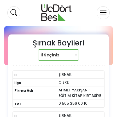
Şırnak Bayileri
İl Seçiniz
ŞIRNAK
CİZRE
AHMET YAKIŞAN -
EĞİTİM KİTAP KIRTASİYE
0 505 356 00 10
ŞIRNAK