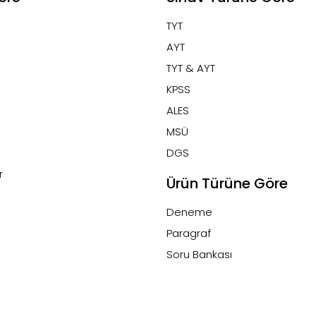
TYT
AYT
TYT & AYT
KPSS
ALES
MSÜ
DGS
r
Ürün Türüne Göre
Deneme
Paragraf
Soru Bankası