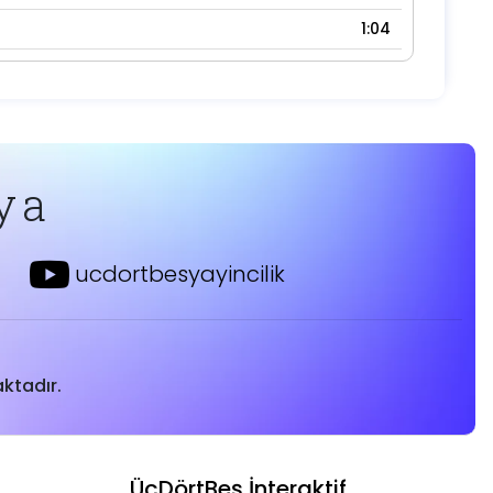
1:04
ya
ucdortbesyayincilik
ktadır.
ÜçDörtBeş İnteraktif