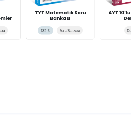
TYT Matematik Soru
AYT 10’l
lemler
Bankası
De
kası
432 Sf
Soru Bankası
D