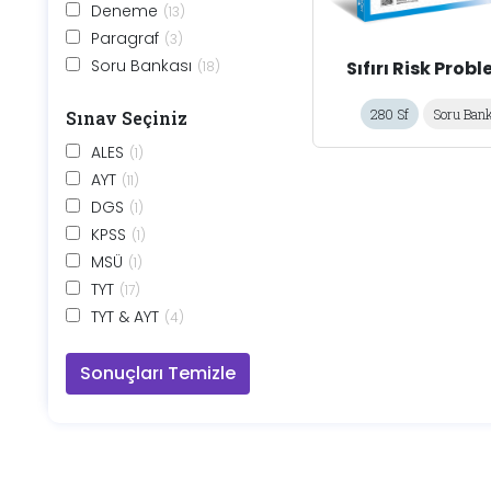
Sosyal Bilgiler
(1)
Deneme
(13)
Tarih
(1)
Paragraf
(3)
Tüm Dersler
(1)
Soru Bankası
Sıfırı Risk Prob
(18)
Türkçe
(6)
280 Sf
Soru Ban
Sınav Seçiniz
ALES
(1)
AYT
(11)
DGS
(1)
KPSS
(1)
MSÜ
(1)
TYT
(17)
TYT & AYT
(4)