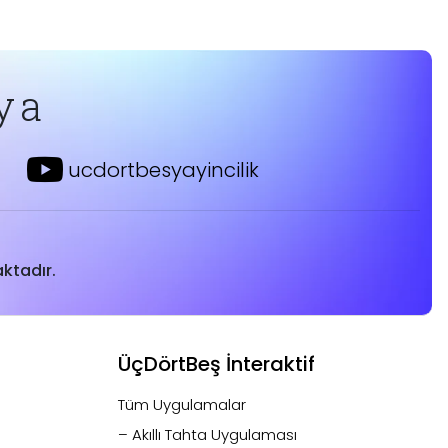
ya
ucdortbesyayincilik
ktadır.
ÜçDörtBeş İnteraktif
Tüm Uygulamalar
– Akıllı Tahta Uygulaması